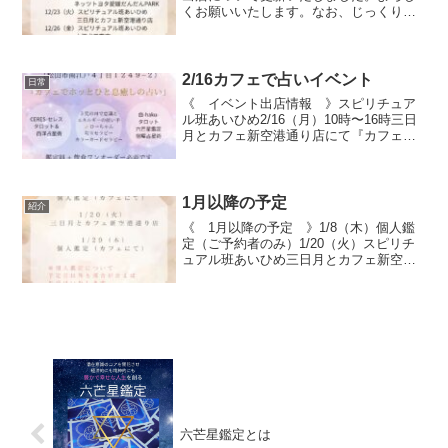
くお願いいたします。なお、じっくり鑑
定できる個人鑑定は松山市、その近郊の
カフェでやっております。メール：
haku.supi@gmail.com もしくはインス
タグ...
2/16カフェで占いイベント
日常
《 イベント出店情報 》スピリチュア
ル班あいひめ2/16（月）10時〜16時三日
月とカフェ新空港通り店にて『カフェで
ホッとひと息癒しの占い』3名の占い師と
セラピストがお待ちしております。※鑑
定を受けられる方は飲食ワンオーダー必
要です。鑑定料...
1月以降の予定
紹介
《 1月以降の予定 》1/8（木）個人鑑
定（ご予約者のみ）1/20（火）スピリチ
ュアル班あいひめ三日月とカフェ新空港
通り店にて1/29（木）個人鑑定（ご予約
者のみ）※個人鑑定は予定日以外の日も
ご相談下さい。都合が合えば対応いたし
ます。
六芒星鑑定とは