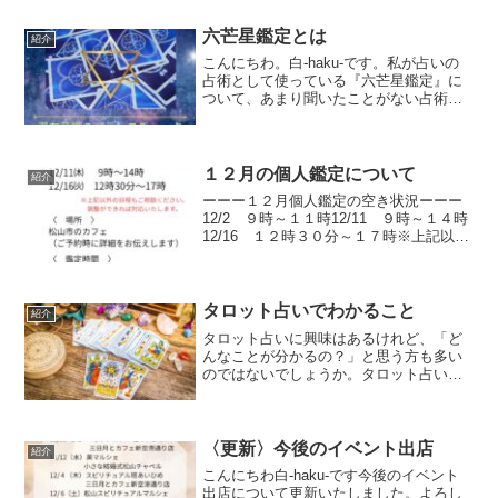
六芒星鑑定とは
紹介
こんにちわ。白-haku-です。私が占いの
占術として使っている『六芒星鑑定』に
ついて、あまり聞いたことがない占術だ
と思います。似たような名前のものもあ
るので私が使う六芒星鑑定について説明
させていただきます。潜在意識のコアを
開花させ、経済的に...
１２月の個人鑑定について
紹介
ーーー１２月個人鑑定の空き状況ーーー
12/2 ９時～１１時12/11 ９時～１４時
12/16 １２時３０分～１７時※上記以外
の日時もご相談ください調整ができれば
対応いたします。場所：松山市とその近
郊のカフェ鑑定時間：６０分から６０分
コース７...
タロット占いでわかること
紹介
タロット占いに興味はあるけれど、「ど
んなことが分かるの？」と思う方も多い
のではないでしょうか。タロット占い
は、今の状況や流れを読み解き、これか
らの可能性や選択のヒントを見つける占
術です。■今の状況タロットカードは、現
在の状況や心の状態を読み...
〈更新〉今後のイベント出店
紹介
こんにちわ白-haku-です今後のイベント
出店について更新いたしました。よろし