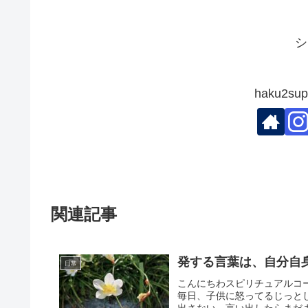
シ
haku2s
関連記事
発する言葉は、自分自
日常
こんにちわスピリチュアルコー
毎日、子供に怒ってるじっと
出さない、言い出したらまだま