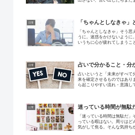
「ちゃんとしなきゃ」
日常
「ちゃんとしなきゃ」そう思
うに。迷惑をかけないように
いうちに心が疲れてしまうこと
占いで分かること・分
日常
占いというと「未来がすべて
来を確定させるものではあり
ら起こりやすい流れ・意識して
迷っている時間が無駄
日常
「迷っている時間は無駄だ」
っている暇はない。周りはど
気がして焦る。そんな気持ちか