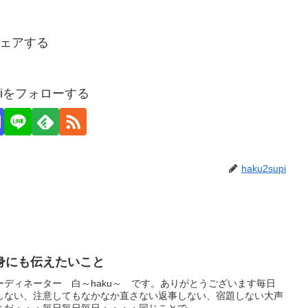
ェアする
upiをフォローする
haku2supi
身にも伝えたいこと
ディネーター 白～haku～ です。ありがとうございます毎日
しない、注意してもなかなか直さない返事しない、宿題しない大声
だ・・・毎日毎日毎日・・・・同じことで...